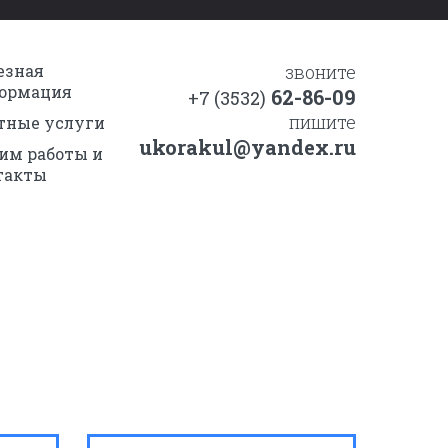
езная
звоните
ормация
62-86-09
+7 (3532)
пишите
тные услуги
ukorakul@yandex.ru
им работы и
такты